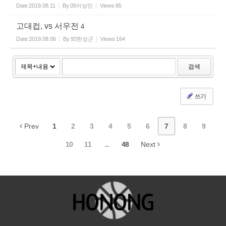
Date
2019.08.11
By
05이상민
Views
85
고대컵, vs 서우전
4
Date
2019.08.06
By
93한성근
Views
164
검색
쓰기
Prev
1
2
3
4
5
6
7
8
9
10
11
...
48
Next