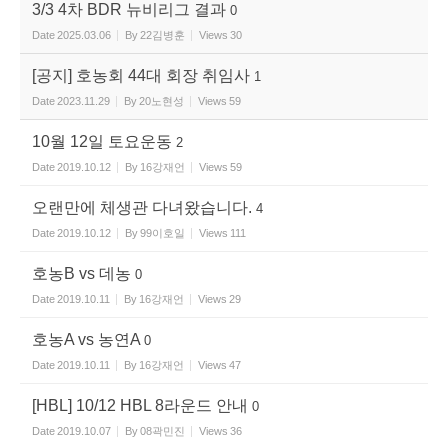
3/3 4차 BDR 뉴비리그 결과
0
Date
2025.03.06
By
22김병훈
Views
30
[공지] 호농회 44대 회장 취임사
1
Date
2023.11.29
By
20노현성
Views
59
10월 12일 토요운동
2
Date
2019.10.12
By
16강재언
Views
59
오랜만에 체생관 다녀왔습니다.
4
Date
2019.10.12
By
99이호일
Views
111
호농B vs 데농
0
Date
2019.10.11
By
16강재언
Views
29
호농A vs 농연A
0
Date
2019.10.11
By
16강재언
Views
47
[HBL] 10/12 HBL 8라운드 안내
0
Date
2019.10.07
By
08곽민진
Views
36